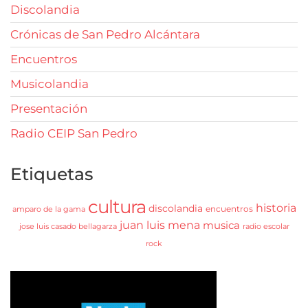
Discolandia
Crónicas de San Pedro Alcántara
Encuentros
Musicolandia
Presentación
Radio CEIP San Pedro
Etiquetas
cultura
historia
discolandia
encuentros
amparo de la gama
juan luis mena
musica
jose luis casado bellagarza
radio escolar
rock