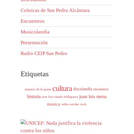
Crónicas de San Pedro Alcántara
Encuentros
Musicolandia
Presentación
Radio CEIP San Pedro
Etiquetas
cultura
discolandia
encuentros
amparo de la gama
historia
juan luis mena
jose luis casado bellagarza
musica
radio escolar
rock