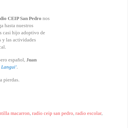
dio CEIP San Pedro
nos
ga hasta nuestros
 casi hijo adoptivo de
 y las actividades
cal.
pero español,
Juan
l Langui'
.
a pierdas.
tilla macarron
,
radio ceip san pedro
,
radio escolar
,