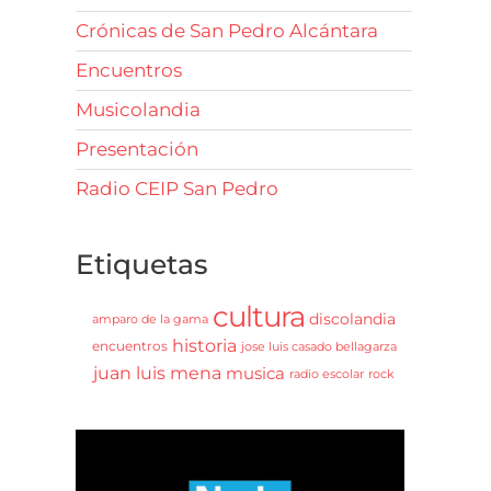
Crónicas de San Pedro Alcántara
Encuentros
Musicolandia
Presentación
Radio CEIP San Pedro
Etiquetas
cultura
discolandia
amparo de la gama
historia
encuentros
jose luis casado bellagarza
juan luis mena
musica
radio escolar
rock