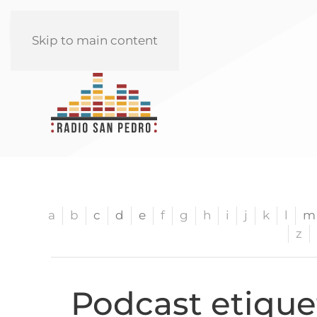
REPRODUCIR
Skip to main content
a
b
c
d
e
f
g
h
i
j
k
l
m
z
Podcast etique