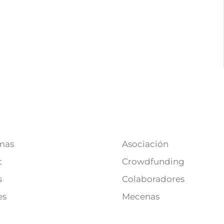
mas
Asociación
t
Crowdfunding
s
Colaboradores
es
Mecenas