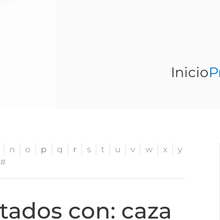
Inicio
P
n
o
p
q
r
s
t
u
v
w
x
y
#
tados con: caza