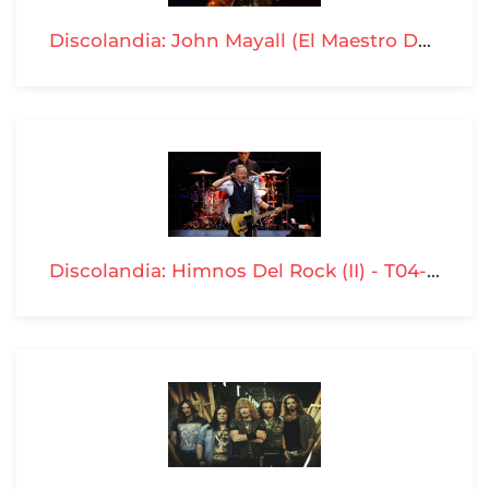
Discolandia: John Mayall (El Maestro Del Blues 1966-1972) - T04-P20
Discolandia: Himnos Del Rock (II) - T04-P19