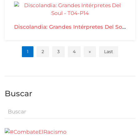
Discolandia: Grandes Intérpretes Del Soul - T04-P14
1
2
3
4
»
Last
Buscar