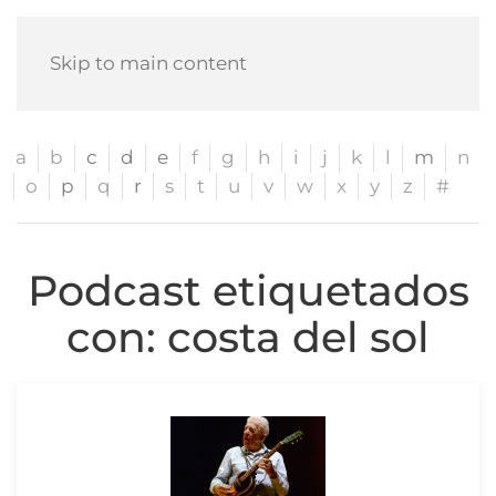
Skip to main content
a
b
c
d
e
f
g
h
i
j
k
l
m
n
o
p
q
r
s
t
u
v
w
x
y
z
#
Podcast etiquetados
con: costa del sol