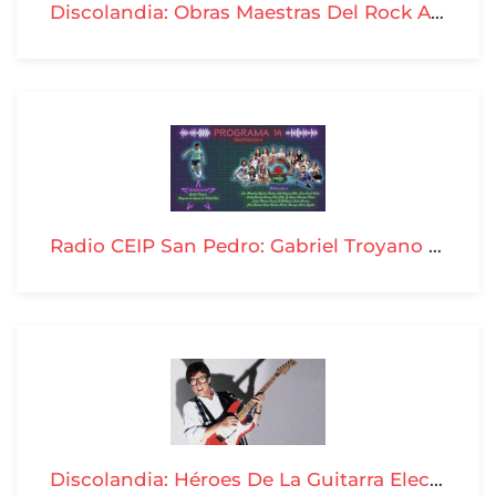
Discolandia: Obras Maestras Del Rock Andaluz - T04-P17
Radio CEIP San Pedro: Gabriel Troyano - T04-P14
Discolandia: Héroes De La Guitarra Electrica Fender Stratocaster - T04-P16