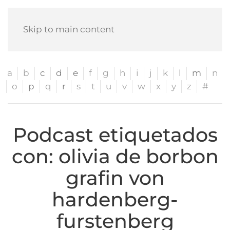
Skip to main content
a
b
c
d
e
f
g
h
i
j
k
l
m
n
o
p
q
r
s
t
u
v
w
x
y
z
#
Podcast etiquetados
con: olivia de borbon
grafin von
hardenberg-
furstenberg