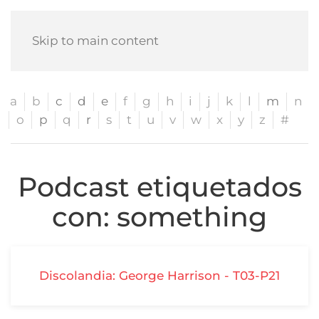
Skip to main content
a
b
c
d
e
f
g
h
i
j
k
l
m
n
o
p
q
r
s
t
u
v
w
x
y
z
#
Podcast etiquetados
con: something
Discolandia: George Harrison - T03-P21