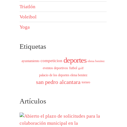
Triatlón
Voleibol
Yoga
Etiquetas
deportes
competicion
ayuntamiento
elena benitez
eventos deportivos
futbol
golf
palacio de los deportes elena benitez
san pedro alcantara
torneo
Artículos