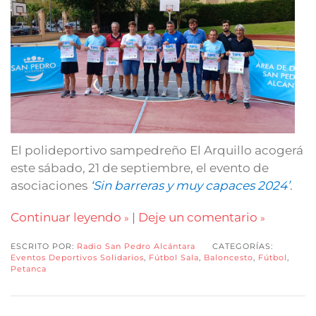
El polideportivo sampedreño El Arquillo acogerá
este sábado, 21 de septiembre, el evento de
asociaciones
‘Sin barreras y muy capaces 2024’
.
Continuar leyendo
|
Deje un comentario
ESCRITO POR:
Radio San Pedro Alcántara
CATEGORÍAS:
Eventos Deportivos Solidarios
,
Fútbol Sala
,
Baloncesto
,
Fútbol
,
Petanca