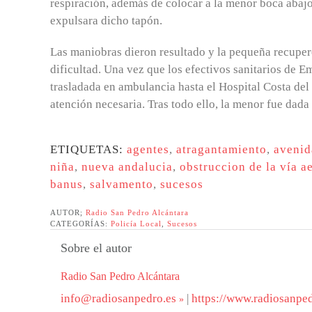
respiración, además de colocar a la menor boca abajo
expulsara dicho tapón.
Las maniobras dieron resultado y la pequeña recuper
dificultad. Una vez que los efectivos sanitarios de E
trasladada en ambulancia hasta el Hospital Costa del 
atención necesaria. Tras todo ello, la menor fue dada
ETIQUETAS:
agentes
,
atragantamiento
,
avenid
niña
,
nueva andalucia
,
obstruccion de la vía a
banus
,
salvamento
,
sucesos
AUTOR;
Radio San Pedro Alcántara
CATEGORÍAS:
Policía Local
,
Sucesos
Sobre el autor
Radio San Pedro Alcántara
info@radiosanpedro.es
|
https://www.radiosanped