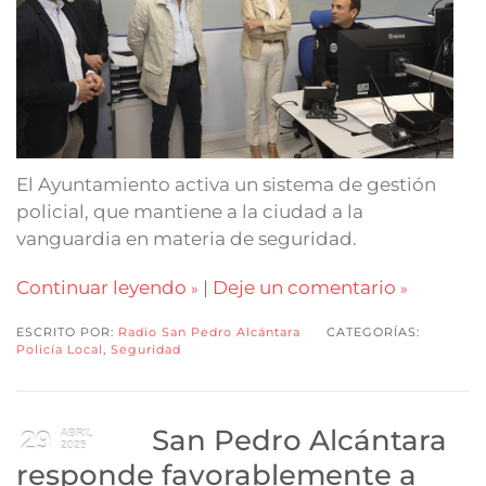
El Ayuntamiento activa un sistema de gestión
policial, que mantiene a la ciudad a la
vanguardia en materia de seguridad.
Continuar leyendo
|
Deje un comentario
ESCRITO POR:
Radio San Pedro Alcántara
CATEGORÍAS:
Policía Local
,
Seguridad
San Pedro Alcántara
29
ABRIL
2025
responde favorablemente a