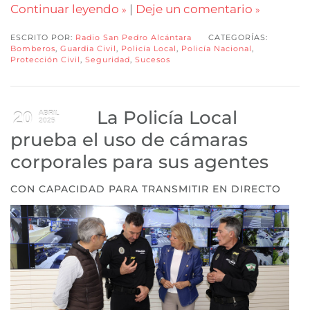
Continuar leyendo
|
Deje un comentario
ESCRITO POR:
Radio San Pedro Alcántara
CATEGORÍAS:
Bomberos
,
Guardia Civil
,
Policía Local
,
Policía Nacional
,
Protección Civil
,
Seguridad
,
Sucesos
La Policía Local
20
ABRIL
2025
prueba el uso de cámaras
corporales para sus agentes
CON CAPACIDAD PARA TRANSMITIR EN DIRECTO