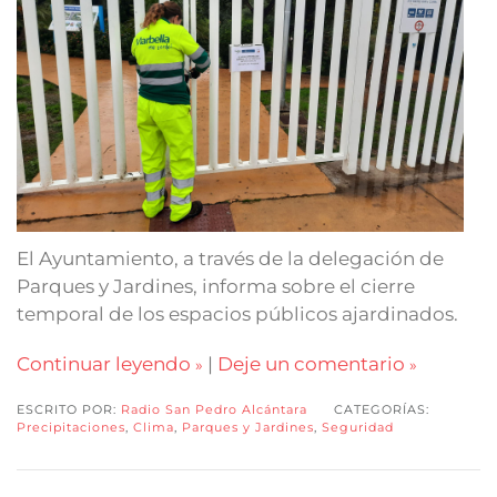
El Ayuntamiento, a través de la delegación de
Parques y Jardines, informa sobre el cierre
temporal de los espacios públicos ajardinados.
Continuar leyendo
|
Deje un comentario
ESCRITO POR:
Radio San Pedro Alcántara
CATEGORÍAS:
Precipitaciones
,
Clima
,
Parques y Jardines
,
Seguridad