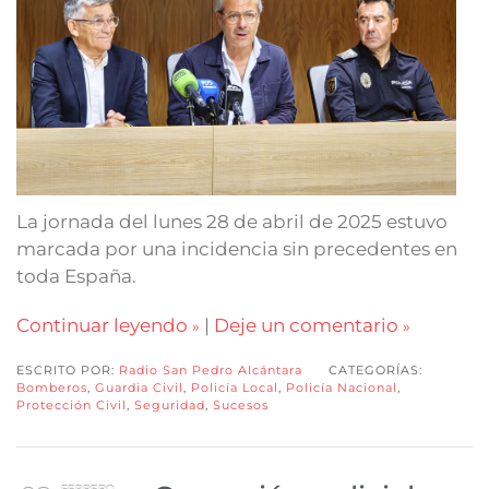
La jornada del lunes 28 de abril de 2025 estuvo
marcada por una incidencia sin precedentes en
toda España.
Continuar leyendo
|
Deje un comentario
ESCRITO POR:
Radio San Pedro Alcántara
CATEGORÍAS:
Bomberos
,
Guardia Civil
,
Policía Local
,
Policía Nacional
,
Protección Civil
,
Seguridad
,
Sucesos