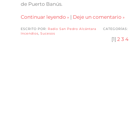
de Puerto Banús.
Continuar leyendo
|
Deje un comentario
ESCRITO POR:
Radio San Pedro Alcántara
CATEGORÍAS:
Incendios
,
Sucesos
[
1
]
2
3
4