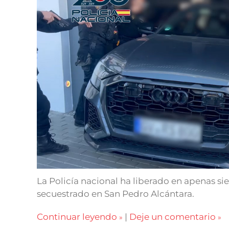
La Policía nacional ha liberado en apenas s
secuestrado en San Pedro Alcántara.
Continuar leyendo
|
Deje un comentario