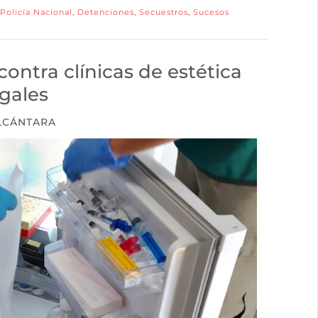
Policía Nacional
,
Detenciones
,
Secuestros
,
Sucesos
contra clínicas de estética
egales
ALCÁNTARA