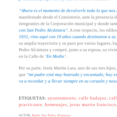
“Ahora es el momento de devolverle todo lo que nos 
manifestado desde el Consistorio, ante la presencia
integrantes de la Corporación municipal y donde ta
con San Pedro Alcántara”
. A este respecto, los edil
1931, vino aquí con 19 años cuando destinaron a su
su amplia trayectoria y su paso por varios lugares, lo
Pedro Alcántara y compró, junto a su esposa, su vivie
en la Calle de
‘En Medio’
.
Por su parte, Jesús Martín Lara, uno de sus tres hijo
que
“mi padre está muy honrado y encantado; hoy es
va a recordar y a llevar siempre en su corazón y nos
ETIQUETAS:
ayuntamiento
,
calle badajoz
,
cal
practicante
,
homenajes
,
jesus martin francisco
AUTOR;
Radio San Pedro Alcántara