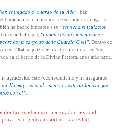
han entregado a lo largo de su vida”
, han
 del homenajeado, miembros de su familia, amigos e
mbién ha hecho hincapié a su
“estrecha vinculación
es han señalado que,
“aunque nació en Segovia en
 padre como sargento de la Guardia Civil”
. Dentro de
gró en 1964 su plaza de practicante titular en San
nda en el barrio de la Divina Pastora, años más tarde,
s, ha agradecido este reconocimiento y ha asegurado
 un día muy especial, emotivo y extraordinario que
otros con él”
.
le doctor esteban san mateo
,
don jesus el
,
plaza
,
san pedro alcantara
,
sociedad