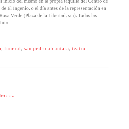
l inicio del mismo en la propia taquilla del Centro de
 de El Ingenio, o el día antes de la representación en
Rosa Verde (Plaza de la Libertad, s/n). Todas las
bito.
a
,
funeral
,
san pedro alcantara
,
teatro
ro.es