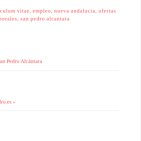
iculum vitae
,
empleo
,
nueva andalucia
,
ofertas
borales
,
san pedro alcantara
San Pedro Alcántara
ro.es