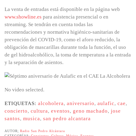
La venta de entradas está disponible en la página web
www.showline.es
para asistencia presencial o en
streaming. Se tendrán en cuenta todas las
recomendaciones y normativa higiénico-sanitarias de
prevención del COVID-19, como el aforo reducido, la
obligación de mascarillas durante toda la función, el uso
de gel hidroalcohólico, la toma de temperatura a la entrada
y la separación de asientos.
No video selected.
ETIQUETAS:
alcoholera
,
aniversario
,
aulafic
,
cae
,
concierto
,
cultura
,
eventos
,
geno machado
,
jose
santos
,
musica
,
san pedro alcantara
AUTOR;
Radio San Pedro Alcántara
CATEGORÍAS:
Conciertos
,
Cultura
,
Música
,
Eventos