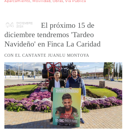
Aparcamiento
,
Movilidad
,
Obras
,
Vía Pública
El próximo 15 de
04
DICIEMBRE
2024
diciembre tendremos 'Tardeo
Navideño' en Finca La Caridad
CON EL CANTANTE JUANLU MONTOYA