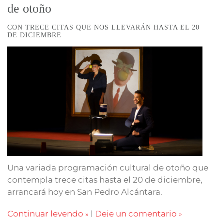
de otoño
CON TRECE CITAS QUE NOS LLEVARÁN HASTA EL 20
DE DICIEMBRE
Una variada programación cultural de otoño que
contempla trece citas hasta el 20 de diciembre,
arrancará hoy en San Pedro Alcántara.
Continuar leyendo
|
Deje un comentario