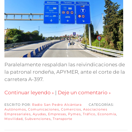
Paralelamente respaldan las reivindicaciones de
la patronal rondeña, APYMER, ante el corte de la
carretera A-397.
Continuar leyendo
|
Deje un comentario
ESCRITO POR:
Radio San Pedro Alcántara
CATEGORÍAS:
Autónomos
,
Comunicaciones
,
Comercios
,
Asociaciones
Empresariales
,
Ayudas
,
Empresas
,
Pymes
,
Tráfico
,
Economía
,
Movilidad
,
Subvenciones
,
Transporte