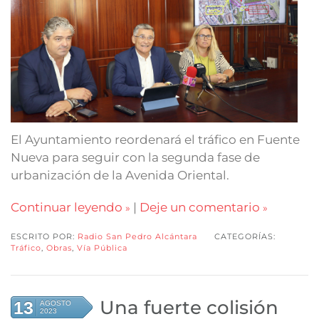
El Ayuntamiento reordenará el tráfico en Fuente
Nueva para seguir con la segunda fase de
urbanización de la Avenida Oriental.
Continuar leyendo
|
Deje un comentario
ESCRITO POR:
Radio San Pedro Alcántara
CATEGORÍAS:
Tráfico
,
Obras
,
Vía Pública
Una fuerte colisión
13
AGOSTO
2023