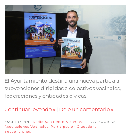
El Ayuntamiento destina una nueva partida a
subvenciones dirigidas a colectivos vecinales,
federaciones y entidades cívicas.
Continuar leyendo
|
Deje un comentario
ESCRITO POR:
Radio San Pedro Alcántara
CATEGORÍAS:
Asociaciones Vecinales
,
Participación Ciudadana
,
Subvenciones