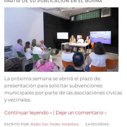
PARTIR DE SU PUBLICACIÓN EN EL BOPMA
La próxima semana se abrirá el plazo de
presentación para solicitar subvenciones
municipales por parte de las asociaciones cívicas
y vecinales.
Continuar leyendo
|
Deje un comentario
ESCRITO POR:
Radio San Pedro Alcántara
CATEGORÍAS: