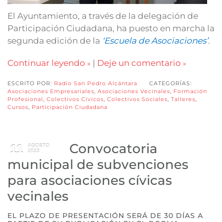
El Ayuntamiento, a través de la delegación de
Participación Ciudadana, ha puesto en marcha la
segunda edición de la
‘Escuela de Asociaciones’
.
Continuar leyendo
|
Deje un comentario
ESCRITO POR:
Radio San Pedro Alcántara
CATEGORÍAS:
Asociaciones Empresariales
,
Asociaciones Vecinales
,
Formación
Profesional
,
Colectivos Cívicos
,
Colectivos Sociales
,
Talleres
,
Cursos
,
Participación Ciudadana
Convocatoria
11
AGOSTO
2023
municipal de subvenciones
para asociaciones cívicas
vecinales
EL PLAZO DE PRESENTACIÓN SERÁ DE 30 DÍAS A