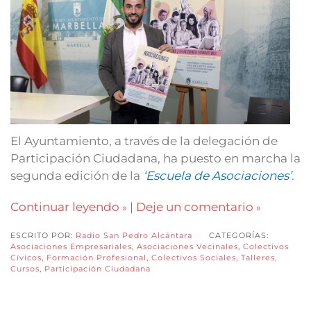
El Ayuntamiento, a través de la delegación de
Participación Ciudadana, ha puesto en marcha la
segunda edición de la
‘Escuela de Asociaciones’
.
Continuar leyendo
|
Deje un comentario
ESCRITO POR:
Radio San Pedro Alcántara
CATEGORÍAS:
Asociaciones Empresariales
,
Asociaciones Vecinales
,
Colectivos
Cívicos
,
Formación Profesional
,
Colectivos Sociales
,
Talleres
,
Cursos
,
Participación Ciudadana