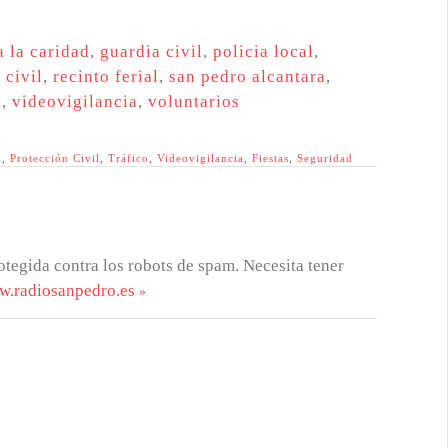
a la caridad
,
guardia civil
,
policia local
,
 civil
,
recinto ferial
,
san pedro alcantara
,
a
,
videovigilancia
,
voluntarios
l
,
Protección Civil
,
Tráfico
,
Videovigilancia
,
Fiestas
,
Seguridad
otegida contra los robots de spam. Necesita tener
w.radiosanpedro.es